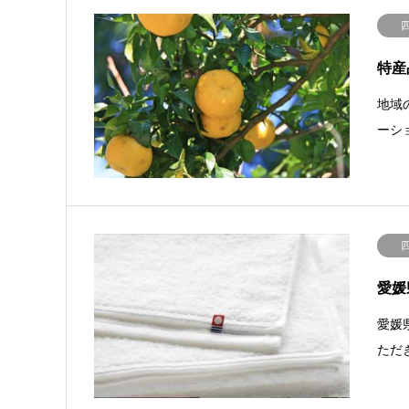
特産
地域
ーシ
愛媛
愛媛
ただ