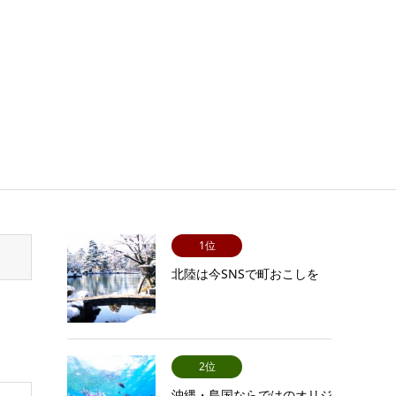
1位
北陸は今SNSで町おこしを
2位
沖縄・島国ならではのオリジ