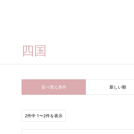
四国
並べ替え条件
新しい順
2件中 1〜2件を表示