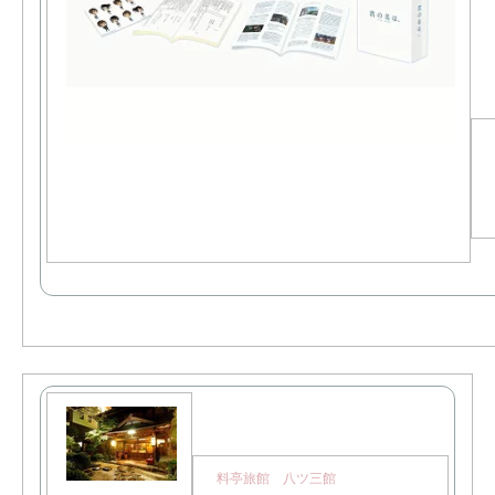
料亭旅館 八ツ三館