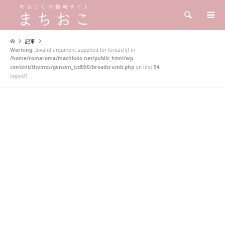
検索
記事
Warning
: Invalid argument supplied for foreach() in
/home/romaroma/machioko.net/public_html/wp-
content/themes/gensen_tcd050/breadcrumb.php
on line
94
logo-01