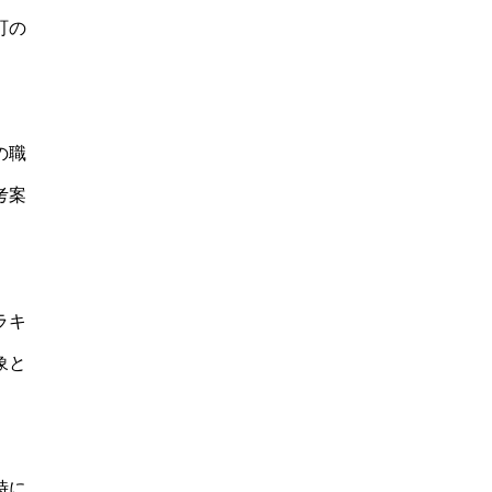
町の
の職
考案
ラキ
象と
時に