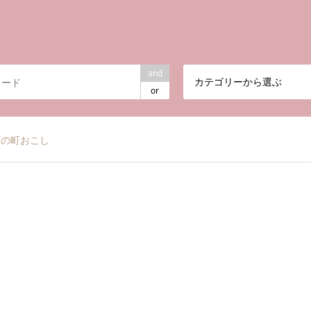
and
カテゴリーから選ぶ
or
町の町おこし